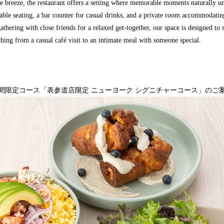
tle breeze, the restaurant offers a setting where memorable moments naturally u
able seating, a bar counter for casual drinks, and a private room accommodatin
athering with close friends for a relaxed get-together, our space is designed to
ything from a casual café visit to an intimate meal with someone special.
間限定コース「表参道店限定 ニューヨーク シグニチャーコース」のご