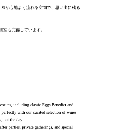
と風が心地よく流れる空間で、思い出に残る
個室も完備しています。
orites, including classic Eggs Benedict and
 perfectly with our curated selection of wines
ughout the day.
ter parties, private gatherings, and special