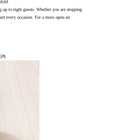
nfold.
g up to eight guests. Whether you are stopping
 suit every occasion. For a more open-air
案内