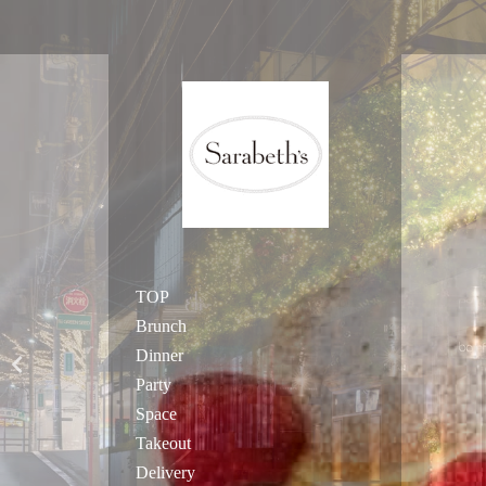
TOP
Brunch
Dinner
Party
Space
Takeout
Delivery